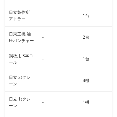
日立製作所
-
1台
アトラー
日東工機 油
-
2台
圧パンチャー
鋼板用 3本ロ
-
1台
ール
日立 2tクレ
-
3機
ーン
日立 1tクレ
-
1機
ーン