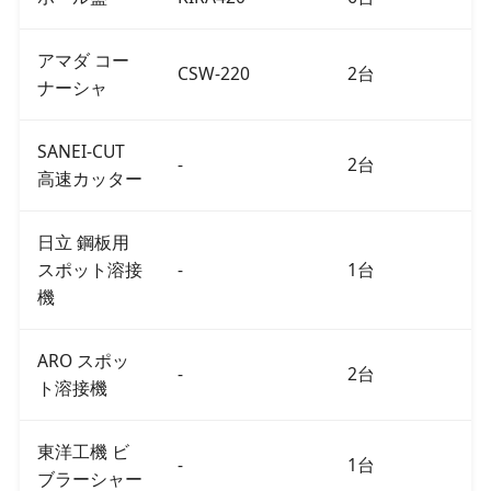
アマダ コー
CSW-220
2台
ナーシャ
SANEI-CUT
-
2台
高速カッター
日立 鋼板用
スポット溶接
-
1台
機
ARO スポッ
-
2台
ト溶接機
東洋工機 ビ
-
1台
ブラーシャー