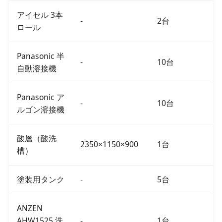
アイセル 3本
-
2台
ロール
Panasonic 半
-
10台
自動溶接機
Panasonic ア
-
10台
ルゴン溶接機
酸層（酸洗
2350×1150×900
1台
槽）
塗装用タンク
-
5台
ANZEN
AHW1525 洗
-
1台