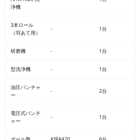
浄機
3本ロール
-
1台
（羽あて用）
研磨機
-
1台
型洗浄機
-
1台
油圧パンチャ
-
2台
ー
電圧式パンチ
-
1台
ャー
ボール盤
KIRA420
6台